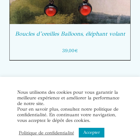
Boucles d’oreilles Balloons, éléphant volant
39,00
€
© Copyright Bijoux de soi 2020-2022. Tous droits réservés. |
Nous utilisons des cookies pour vous garantir la
meilleure expérience et améliorer la performance
Conditions Générales de Vente
|
Mentions légales et politique
de notre site.
de confidentialité
Pour en savoir plus, consultez notre politique de
confidentialité. En continuant votre navigation,
vous acceptez le dépôt des cookies.
Instagram
Accepter
Politique de confidentialité