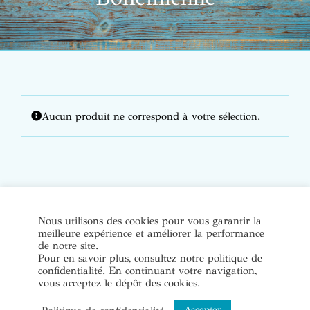
Aucun produit ne correspond à votre sélection.
© Copyright Bijoux de soi 2020-2022. Tous droits réservés. |
Nous utilisons des cookies pour vous garantir la
meilleure expérience et améliorer la performance
Conditions Générales de Vente
|
Mentions légales et politique
de notre site.
de confidentialité
Pour en savoir plus, consultez notre politique de
confidentialité. En continuant votre navigation,
vous acceptez le dépôt des cookies.
Instagram
Accepter