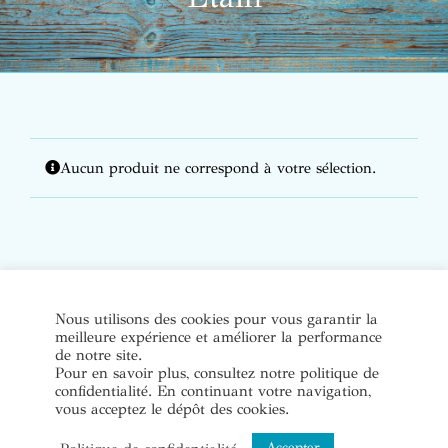
Aucun produit ne correspond à votre sélection.
© Copyright Bijoux de soi 2020-2022. Tous droits réservés. |
Nous utilisons des cookies pour vous garantir la
meilleure expérience et améliorer la performance
Conditions Générales de Vente
|
Mentions légales et politique
de notre site.
de confidentialité
Pour en savoir plus, consultez notre politique de
confidentialité. En continuant votre navigation,
vous acceptez le dépôt des cookies.
Instagram
Accepter