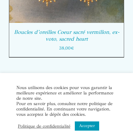
Boucles d’oreilles Coeur sacré vermillon, ex-
voto, sacred heart
38,00
€
© Copyright Bijoux de soi 2020-2022. Tous droits réservés. |
Nous utilisons des cookies pour vous garantir la
meilleure expérience et améliorer la performance
Conditions Générales de Vente
|
Mentions légales et politique
de notre site.
de confidentialité
Pour en savoir plus, consultez notre politique de
confidentialité. En continuant votre navigation,
vous acceptez le dépôt des cookies.
Instagram
Accepter
Politique de confidentialité