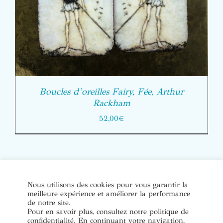
Boucles d’oreilles Fairy, Fée, Arthur
Rackham
52,00
€
© Copyright Bijoux de soi 2020-2022. Tous droits réservés. |
Nous utilisons des cookies pour vous garantir la
meilleure expérience et améliorer la performance
Conditions Générales de Vente
|
Mentions légales et politique
de notre site.
de confidentialité
Pour en savoir plus, consultez notre politique de
confidentialité. En continuant votre navigation,