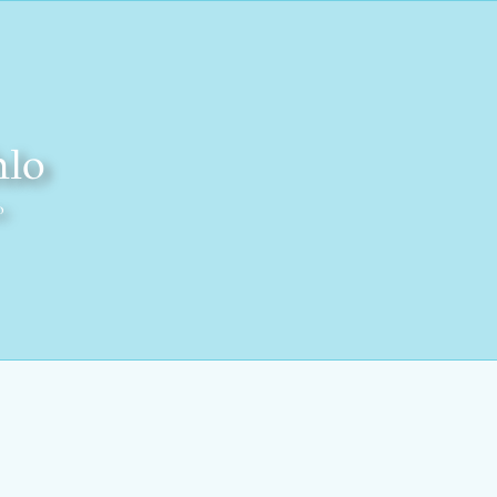
hlo
o