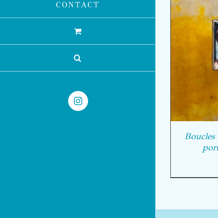
CONTACT
AJOUTER AU PANIER
/
DÉTAILS
Instagram
Boucles 
port