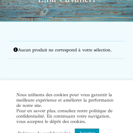
Aucun produit ne correspond à votre sélection.
© Copyright Bijoux de soi 2020-2022. Tous droits réservés. |
Nous utilisons des cookies pour vous garantir la
meilleure expérience et améliorer la performance
Conditions Générales de Vente
|
Mentions légales et politique
de notre site.
de confidentialité
Pour en savoir plus, consultez notre politique de
confidentialité. En continuant votre navigation,
vous acceptez le dépôt des cookies.
Instagram
Accepter