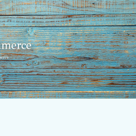
mmerce
merce