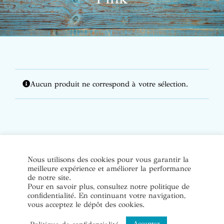
Aucun produit ne correspond à votre sélection.
© Copyright Bijoux de soi 2020-2022. Tous droits réservés. |
Nous utilisons des cookies pour vous garantir la
meilleure expérience et améliorer la performance
Conditions Générales de Vente
|
Mentions légales et politique
de notre site.
de confidentialité
Pour en savoir plus, consultez notre politique de
confidentialité. En continuant votre navigation,
vous acceptez le dépôt des cookies.
Instagram
Accepter