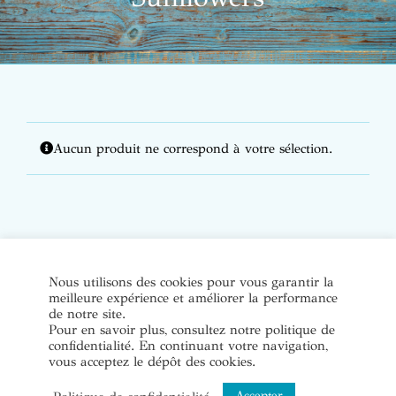
Aucun produit ne correspond à votre sélection.
© Copyright Bijoux de soi 2020-2022. Tous droits réservés. |
Nous utilisons des cookies pour vous garantir la
meilleure expérience et améliorer la performance
Conditions Générales de Vente
|
Mentions légales et politique
de notre site.
de confidentialité
Pour en savoir plus, consultez notre politique de
confidentialité. En continuant votre navigation,
vous acceptez le dépôt des cookies.
Instagram
Accepter