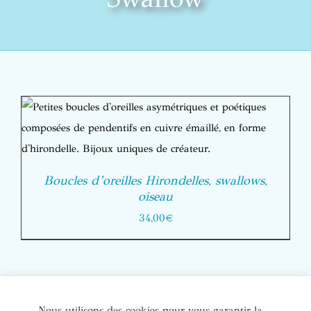
Boucles d’oreilles Hirondelles, swallows,
oiseau
34,00
€
© Copyright Bijoux de soi 2020-2022. Tous droits réservés. |
Nous utilisons des cookies pour vous garantir la