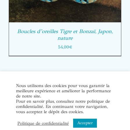
Boucles d’oreilles Tigre et Bonzaï, Japon,
nature
54,00
€
© Copyright Bijoux de soi 2020-2022. Tous droits réservés. |
Nous utilisons des cookies pour vous garantir la
meilleure expérience et améliorer la performance
Conditions Générales de Vente
|
Mentions légales et politique
de notre site.
de confidentialité
Pour en savoir plus, consultez notre politique de
confidentialité. En continuant votre navigation,
vous acceptez le dépôt des cookies.
Instagram
Accepter
Politique de confidentialité