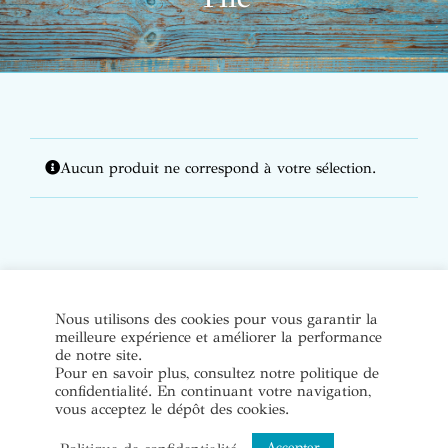
Aucun produit ne correspond à votre sélection.
© Copyright Bijoux de soi 2020-2022. Tous droits réservés. |
Nous utilisons des cookies pour vous garantir la
meilleure expérience et améliorer la performance
Conditions Générales de Vente
|
Mentions légales et politique
de notre site.
de confidentialité
Pour en savoir plus, consultez notre politique de
confidentialité. En continuant votre navigation,
vous acceptez le dépôt des cookies.
Instagram
Accepter