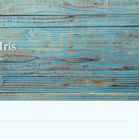
Iris
is