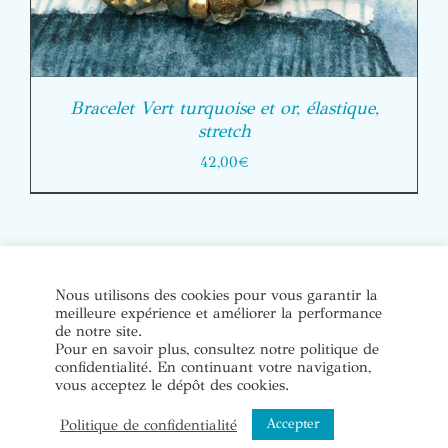
Bracelet Vert turquoise et or, élastique,
stretch
42,00
€
© Copyright Bijoux de soi 2020-2022. Tous droits réservés. |
Nous utilisons des cookies pour vous garantir la
meilleure expérience et améliorer la performance
Conditions Générales de Vente
|
Mentions légales et politique
de notre site.
de confidentialité
Pour en savoir plus, consultez notre politique de
confidentialité. En continuant votre navigation,
vous acceptez le dépôt des cookies.
Instagram
Accepter
Politique de confidentialité