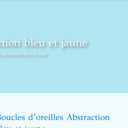
ction bleu et jaune
s Abstraction bleu et jaune
oucles d’oreilles Abstraction