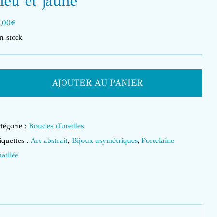
leu et jaune
,00
€
n stock
AJOUTER AU PANIER
tégorie :
Boucles d'oreilles
iquettes :
Art abstrait
,
Bijoux asymétriques
,
Porcelaine
aillée