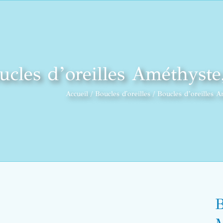
ucles d’oreilles Améthyst
Accueil
Boucles d'oreilles
Boucles d’oreilles 
B