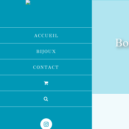
Passer
au
contenu
ACCUEIL
Bo
BIJOUX
CONTACT
Instagram