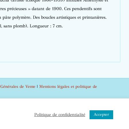
cha (artiste tchèque 1860-1939) intitulés Améthyste et
erres précieuses » datant de 1900. Ces pendentifs sont
n pâte polymère. Des boucles artistiques et printanières.
el, sans plomb). Longueur : 7 cm.
 Générales de Vente
|
Mentions légales et politique de
m
Accepter
Politique de confidentialité