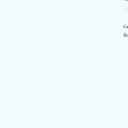
Ca
Ét