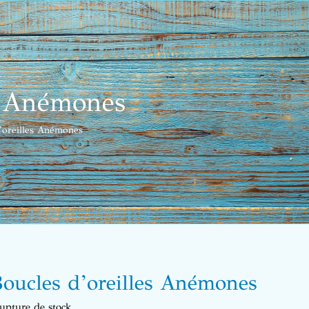
s Anémones
’oreilles Anémones
oucles d’oreilles Anémones
upture de stock