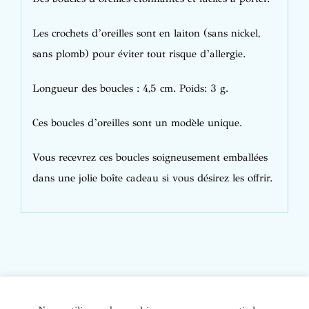
Les crochets d’oreilles sont en laiton (sans nickel,
sans plomb) pour éviter tout risque d’allergie.
Longueur des boucles : 4,5 cm. Poids: 3 g.
Ces boucles d’oreilles sont un modèle unique.
Vous recevrez ces boucles soigneusement emballées
dans une jolie boîte cadeau si vous désirez les offrir.
© Copyright Bijoux de soi 2020-2022. Tous droits réservés. |