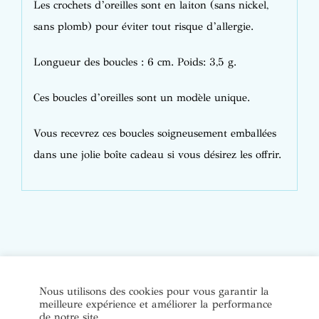
Les crochets d’oreilles sont en laiton (sans nickel,
sans plomb) pour éviter tout risque d’allergie.
Longueur des boucles : 6 cm. Poids: 3,5 g.
Ces boucles d’oreilles sont un modèle unique.
Vous recevrez ces boucles soigneusement emballées
dans une jolie boîte cadeau si vous désirez les offrir.
© Copyright Bijoux de soi 2020-2022. Tous droits réservés. |
Nous utilisons des cookies pour vous garantir la
meilleure expérience et améliorer la performance
Conditions Générales de Vente
|
Mentions légales et politique
de notre site.