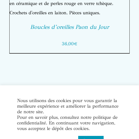
Boucles d’oreilles Paon du Jour
36,00
€
© Copyright Bijoux de soi 2020-2022. Tous droits réservés. |
Nous utilisons des cookies pour vous garantir la
meilleure expérience et améliorer la performance
Conditions Générales de Vente
|
Mentions légales et politique
de notre site.
de confidentialité
Pour en savoir plus, consultez notre politique de
confidentialité. En continuant votre navigation,
vous acceptez le dépôt des cookies.