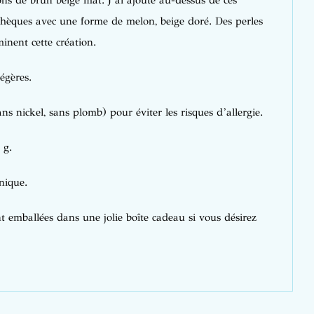
ons de brun beige mat. J’ai ajouté au-dessus de ces
tchèques avec une forme de melon, beige doré. Des perles
inent cette création.
légères.
ans nickel, sans plomb) pour éviter les risques d’allergie.
 g.
nique.
 emballées dans une jolie boîte cadeau si vous désirez