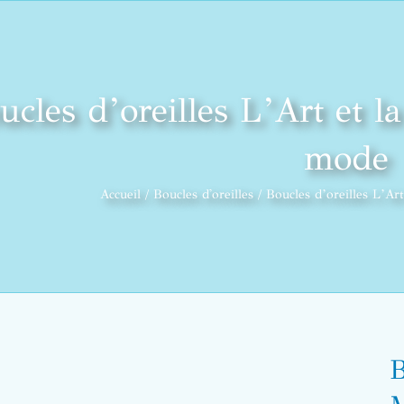
ucles d’oreilles L’Art et l
mode
Accueil
Boucles d'oreilles
Boucles d’oreilles L’Art
B