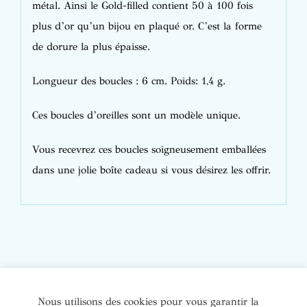
métal. Ainsi le Gold-filled contient 50 à 100 fois
plus d’or qu’un bijou en plaqué or. C’est la forme
de dorure la plus épaisse.
Longueur des boucles : 6 cm. Poids: 1,4 g.
Ces boucles d’oreilles sont un modèle unique.
Vous recevrez ces boucles soigneusement emballées
dans une jolie boîte cadeau si vous désirez les offrir.
© Copyright Bijoux de soi 2020-2022. Tous droits réservés. |
Nous utilisons des cookies pour vous garantir la