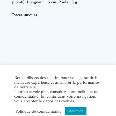
plomb). Longueur : 5 cm. Poids : 3 g.
Pièces uniques
.
© Copyright Bijoux de soi 2020-2022. Tous droits réservés. |
Nous utilisons des cookies pour vous garantir la
meilleure expérience et améliorer la performance
Conditions Générales de Vente
|
Mentions légales et politique
de notre site.
de confidentialité
Pour en savoir plus, consultez notre politique de
confidentialité. En continuant votre navigation,
vous acceptez le dépôt des cookies.
Instagram
Accepter
Politique de confidentialité