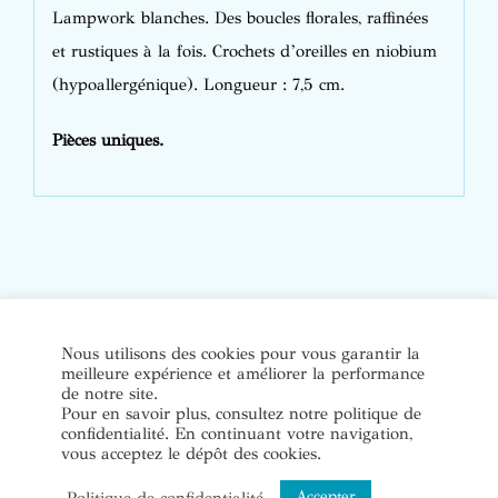
Lampwork blanches. Des boucles florales, raffinées
et rustiques à la fois. Crochets d’oreilles en niobium
(hypoallergénique). Longueur : 7,5 cm.
Pièces uniques.
© Copyright Bijoux de soi 2020-2022. Tous droits réservés. |
Nous utilisons des cookies pour vous garantir la
meilleure expérience et améliorer la performance
Conditions Générales de Vente
|
Mentions légales et politique
de notre site.
de confidentialité
Pour en savoir plus, consultez notre politique de
confidentialité. En continuant votre navigation,
vous acceptez le dépôt des cookies.
Instagram
Accepter
Politique de confidentialité