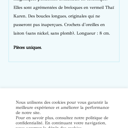
Elles sont agrémentées de breloques en vermeil Thaï
Karen. Des boucles longues, originales qui ne
passeront pas inaperçues. Crochets d’oreilles en
laiton (sans nickel, sans plomb). Longueur : 8 cm.
Pièces uniques
.
© Copyright Bijoux de soi 2020-2022. Tous droits réservés. |
Nous utilisons des cookies pour vous garantir la
meilleure expérience et améliorer la performance
Conditions Générales de Vente
|
Mentions légales et politique
de notre site.
de confidentialité
Pour en savoir plus, consultez notre politique de
confidentialité. En continuant votre navigation,