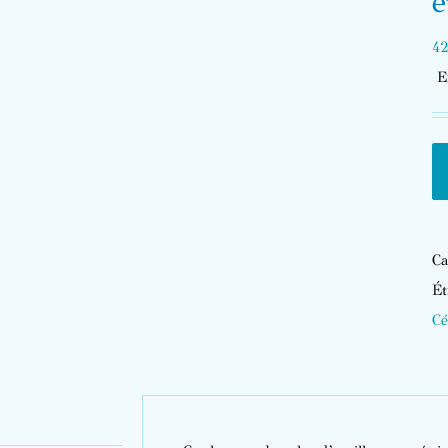
e
42
E
Ca
Ét
Cé