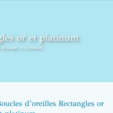
gles or et platinum
s Rectangles or et platinum
oucles d’oreilles Rectangles or