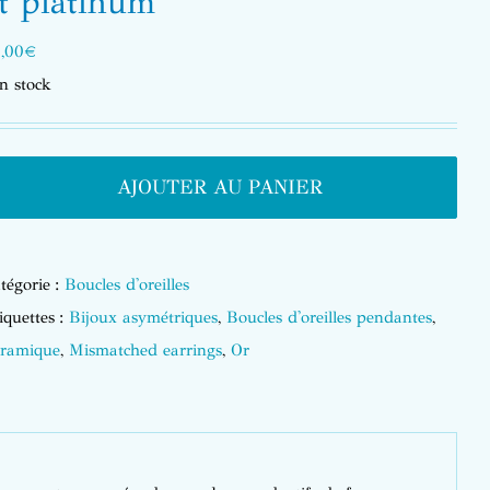
t platinum
,00
€
n stock
AJOUTER AU PANIER
tégorie :
Boucles d'oreilles
iquettes :
Bijoux asymétriques
,
Boucles d'oreilles pendantes
,
ramique
,
Mismatched earrings
,
Or