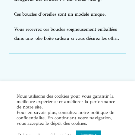
Ces boucles d’oreilles sont un modèle unique.
Vous recevrez ces boucles soigneusement emballées
dans une jolie boîte cadeau si vous désirez les offrir.
© Copyright Bijoux de soi 2020-2022. Tous droits réservés. |
Nous utilisons des cookies pour vous garantir la
meilleure expérience et améliorer la performance
Conditions Générales de Vente
|
Mentions légales et politique
de notre site.
de confidentialité
Pour en savoir plus, consultez notre politique de
confidentialité. En continuant votre navigation,
vous acceptez le dépôt des cookies.
Instagram
Accepter