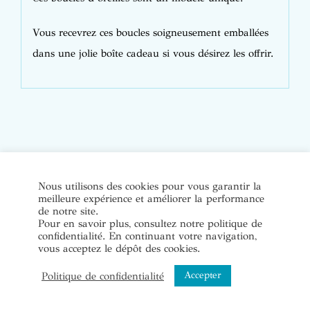
Vous recevrez ces boucles soigneusement emballées
dans une jolie boîte cadeau si vous désirez les offrir.
© Copyright Bijoux de soi 2020-2022. Tous droits réservés. |
Nous utilisons des cookies pour vous garantir la
meilleure expérience et améliorer la performance
Conditions Générales de Vente
|
Mentions légales et politique
de notre site.
de confidentialité
Pour en savoir plus, consultez notre politique de
confidentialité. En continuant votre navigation,
vous acceptez le dépôt des cookies.
Instagram
Accepter
Politique de confidentialité