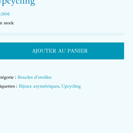
pcycling
,00
€
n stock
AJOUTER AU PANIER
tégorie :
Boucles d'oreilles
iquettes :
Bijoux asymétriques
,
Upcycling