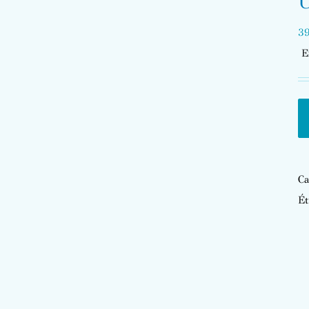
U
39
E
Ca
Ét