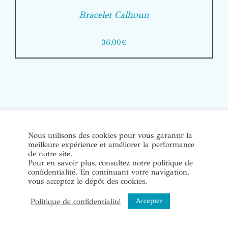
Bracelet Calhoun
36,00
€
© Copyright Bijoux de soi 2020-2022. Tous droits réservés. |
Nous utilisons des cookies pour vous garantir la
meilleure expérience et améliorer la performance
Conditions Générales de Vente
|
Mentions légales et politique
de notre site.
de confidentialité
Pour en savoir plus, consultez notre politique de
confidentialité. En continuant votre navigation,
vous acceptez le dépôt des cookies.
Instagram
Accepter
Politique de confidentialité