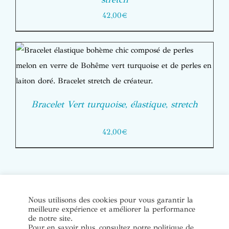
42,00
€
Bracelet Vert turquoise, élastique, stretch
42,00
€
© Copyright Bijoux de soi 2020-2022. Tous droits réservés. |
Nous utilisons des cookies pour vous garantir la
meilleure expérience et améliorer la performance
Conditions Générales de Vente
|
Mentions légales et politique
de notre site.
de confidentialité
Pour en savoir plus, consultez notre politique de